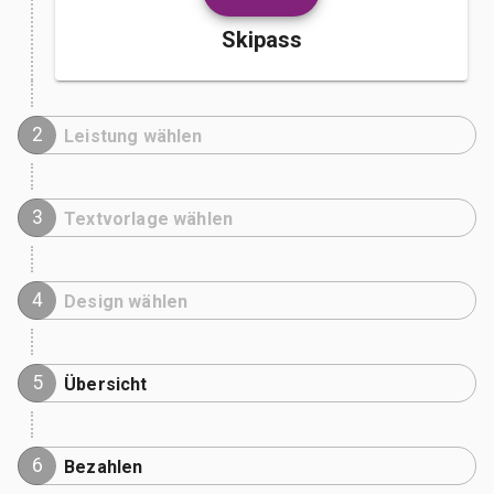
Skipass
2
Leistung wählen
3
Textvorlage wählen
4
Design wählen
5
Übersicht
6
Bezahlen